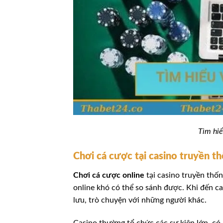
Tìm hiể
Chơi cá cược tại casino truyền th
Chơi cá cược online
tại casino truyền thố
online khó có thể so sánh được. Khi đến c
lưu, trò chuyện với những người khác.
Casino thường tổ chức các sự kiện lớn, có 