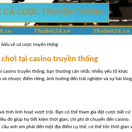
 hiểu về cá cược truyền thống
 chơi tại casino truyền thống
ại casino truyền thống, bạn thường cân nhắc nhiều yếu tố khác
và nhược điểm riêng, ảnh hưởng đến trải nghiệm và sự hài lòng
 và tính linh hoạt vượt trội. Bạn có thể tham gia đặt cược bất cứ 
iều đó giúp họ tiết kiệm thời gian, chi phí di chuyển đến casino.
u cầu anh em phải đến một địa điểm cụ thể, có thể tốn thời gian 