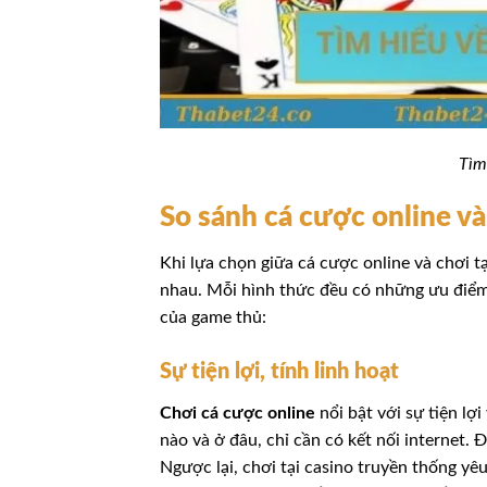
Tìm
So sánh cá cược online và
Khi lựa chọn giữa cá cược online và chơi t
nhau. Mỗi hình thức đều có những ưu điểm 
của game thủ:
Sự tiện lợi, tính linh hoạt
Chơi cá cược online
nổi bật với sự tiện lợi
nào và ở đâu, chỉ cần có kết nối internet. Đ
Ngược lại, chơi tại casino truyền thống yê