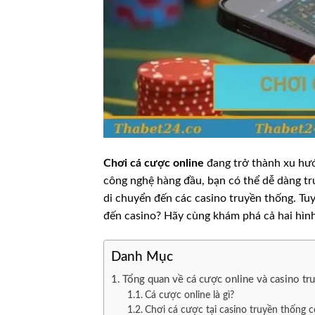
Chơi cá cược online
đang trở thành xu hướn
công nghệ hàng đầu, bạn có thể dễ dàng tru
di chuyển đến các casino truyền thống. Tuy
đến casino? Hãy cùng khám phá cả hai hình
Danh Mục
Tổng quan về cá cược online và casino tr
Cá cược online là gì?
Chơi cá cược tại casino truyền thống có