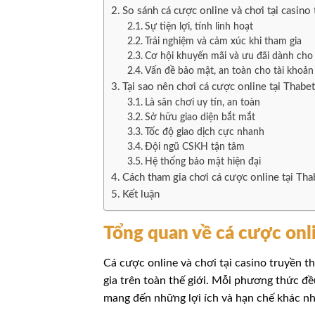
So sánh cá cược online và chơi tại casino
Sự tiện lợi, tính linh hoạt
Trải nghiệm và cảm xúc khi tham gia
Cơ hội khuyến mãi và ưu đãi dành cho
Vấn đề bảo mật, an toàn cho tài khoản
Tại sao nên chơi cá cược online tại Thabe
Là sân chơi uy tín, an toàn
Sở hữu giao diện bắt mắt
Tốc độ giao dịch cực nhanh
Đội ngũ CSKH tận tâm
Hệ thống bảo mật hiện đại
Cách tham gia chơi cá cược online tại Tha
Kết luận
Tổng quan về cá cược onl
Cá cược online và chơi tại casino truyền th
gia trên toàn thế giới. Mỗi phương thức đề
mang đến những lợi ích và hạn chế khác nh