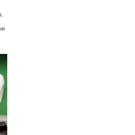
i.
iới