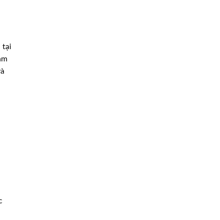
 tại
ham
và
c