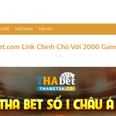
LÔ ĐỀ
THỂ THAO
TIN TỨC
abet.com Link Chính Chủ Với 2000 Ga