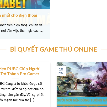
ại nhà cái Tha bet
 nhất cho điện thoại
cược an toàn, bảo mật mà còn với kho game đa dạng, chất lượng, 
bet trên điện thoại chuẩn và
c sắc mà bạn có thể trải nghiệm:
 nói đến việc tham gia các [...]
ược phong phú, bao gồm bóng đá, bóng rổ, tennis, đua xe, nhiều
BÍ QUYẾT GAME THỦ ONLINE
 cập nhật liên tục, anh em có thể đặt cược trên các giải đấu lớ
.
Mẹo PUBG Giúp Người
10
Nov
 Trở Thành Pro Gamer
a dạng, từ các trò chơi truyền thống như Poker, Baccarat, Blac
G đang là từ khóa được rất
u được tổ chức theo hình thức trực tuyến với bàn chơi đầy đủ 
ười tìm kiếm vì độ hot của nó
ững năm gần đây. Với sự phát
iển mạnh mẽ của trò [...]