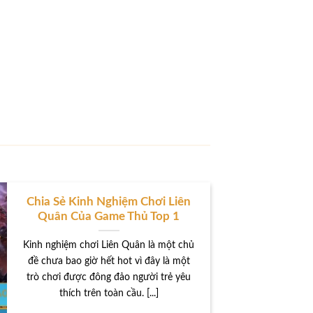
đáp ứng nhu cầu giải trí của tất cả mọi
 môn thể thao quốc tế khác. Với tỷ lệ
n như Premier League, La Liga, Champions
Chia Sẻ Kinh Nghiệm Chơi Liên
Quân Của Game Thủ Top 1
kjack, đến các biến thể hấp dẫn khác như
Kinh nghiệm chơi Liên Quân là một chủ
người, tạo nên một không gian sống động,
đề chưa bao giờ hết hot vì đây là một
trò chơi được đông đảo người trẻ yêu
thích trên toàn cầu. [...]