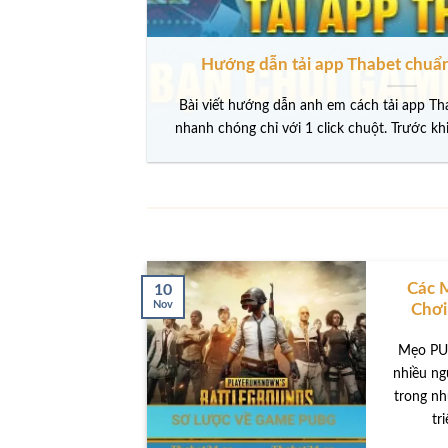
Kho game chất lượng có t
Hướng dẫn tải app Thabet chuẩn
Nhà cái nổi bật không chỉ với dịch vụ cá 
Bài viết hướng dẫn anh em cách tải app Tha
người. Dưới đây là những thể loại game đặ
nhanh chóng chỉ với 1 click chuột. Trước khi
Thể thao
Thabet
cung cấp một bộ môn thể thao cá c
cược hấp dẫn, các trận đấu trực tiếp được
League, cùng nhiều giải đấu hấp dẫn khác
Các 
10
Game bài
Nov
Chơi
Tha bet
sở hữu một bộ sưu tập game bài đ
Mẹo PUB
Tiến Lên, Phỏm, và Mậu Binh. Các game đề
nhiều ng
chân thực.
trong nh
tr
Casino