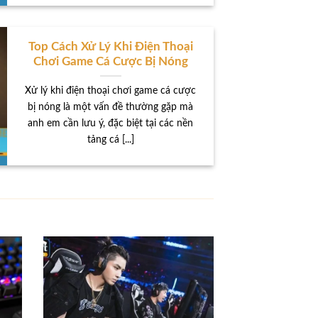
iến như Roulette, Sicbo, Rồng hổ,… Các
g cam kết mang đến sự công bằng, minh
Top Cách Xử Lý Khi Điện Thoại
Chơi Game Cá Cược Bị Nóng
Xử lý khi điện thoại chơi game cá cược
bị nóng là một vấn đề thường gặp mà
anh em cần lưu ý, đặc biệt tại các nền
tảng cá [...]