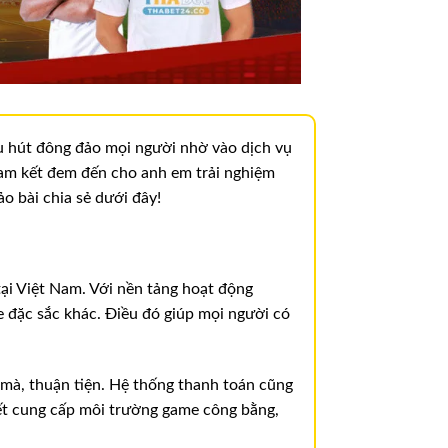
hu hút đông đảo mọi người nhờ vào dịch vụ
 cam kết đem đến cho anh em trải nghiệm
o bài chia sẻ dưới đây!
ại Việt Nam. Với nền tảng hoạt động
me đặc sắc khác. Điều đó giúp mọi người có
 mà, thuận tiện. Hệ thống thanh toán cũng
kết cung cấp môi trường game công bằng,