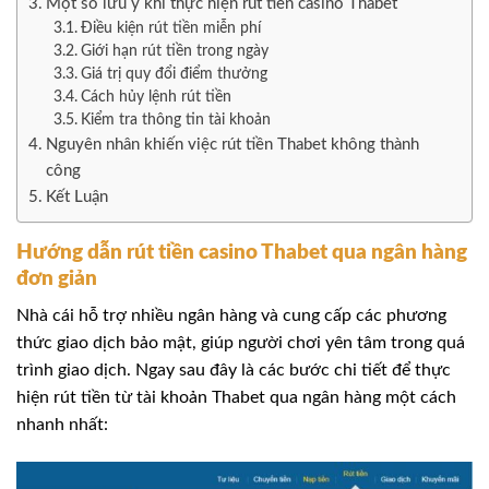
Một số lưu ý khi thực hiện rút tiền casino Thabet
Điều kiện rút tiền miễn phí
Giới hạn rút tiền trong ngày
Giá trị quy đổi điểm thưởng
Cách hủy lệnh rút tiền
Kiểm tra thông tin tài khoản
Nguyên nhân khiến việc rút tiền Thabet không thành
công
Kết Luận
Hướng dẫn rút tiền casino Thabet qua ngân hàng
đơn giản
Nhà cái hỗ trợ nhiều ngân hàng và cung cấp các phương
thức giao dịch bảo mật, giúp người chơi yên tâm trong quá
trình giao dịch. Ngay sau đây là các bước chi tiết để thực
hiện rút tiền từ tài khoản Thabet qua ngân hàng một cách
nhanh nhất: