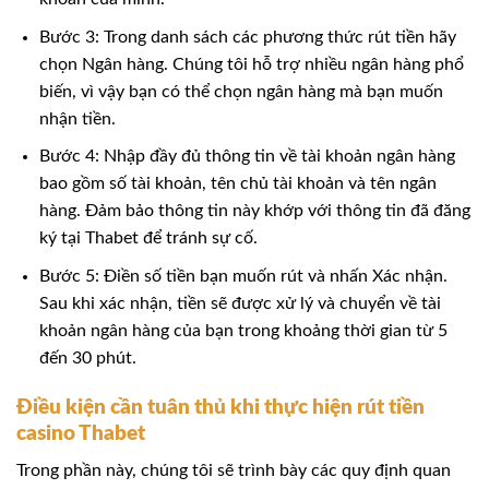
Bước 3: Trong danh sách các phương thức rút tiền hãy
chọn Ngân hàng. Chúng tôi hỗ trợ nhiều ngân hàng phổ
biến, vì vậy bạn có thể chọn ngân hàng mà bạn muốn
nhận tiền.
Bước 4: Nhập đầy đủ thông tin về tài khoản ngân hàng
bao gồm số tài khoản, tên chủ tài khoản và tên ngân
hàng. Đảm bảo thông tin này khớp với thông tin đã đăng
ký tại Thabet để tránh sự cố.
Bước 5: Điền số tiền bạn muốn rút và nhấn Xác nhận.
Sau khi xác nhận, tiền sẽ được xử lý và chuyển về tài
khoản ngân hàng của bạn trong khoảng thời gian từ 5
đến 30 phút.
Điều kiện cần tuân thủ khi thực hiện rút tiền
casino Thabet
Trong phần này, chúng tôi sẽ trình bày các quy định quan