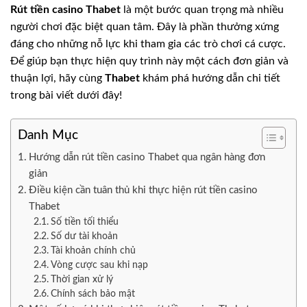
Rút tiền casino Thabet
là một bước quan trọng mà nhiều
người chơi đặc biệt quan tâm. Đây là phần thưởng xứng
đáng cho những nỗ lực khi tham gia các trò chơi cá cược.
Để giúp bạn thực hiện quy trình này một cách đơn giản và
thuận lợi, hãy cùng
Thabet
khám phá hướng dẫn chi tiết
trong bài viết dưới đây!
Danh Mục
Hướng dẫn rút tiền casino Thabet qua ngân hàng đơn
giản
Điều kiện cần tuân thủ khi thực hiện rút tiền casino
Thabet
Số tiền tối thiểu
Số dư tài khoản
Tài khoản chính chủ
Vòng cược sau khi nạp
Thời gian xử lý
Chính sách bảo mật