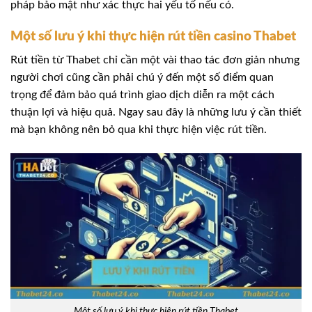
pháp bảo mật như xác thực hai yếu tố nếu có.
Một số lưu ý khi thực hiện rút tiền casino Thabet
Rút tiền từ Thabet chỉ cần một vài thao tác đơn giản nhưng
người chơi cũng cần phải chú ý đến một số điểm quan
trọng để đảm bảo quá trình giao dịch diễn ra một cách
thuận lợi và hiệu quả. Ngay sau đây là những lưu ý cần thiết
mà bạn không nên bỏ qua khi thực hiện việc rút tiền.
Một số lưu ý khi thực hiện rút tiền Thabet