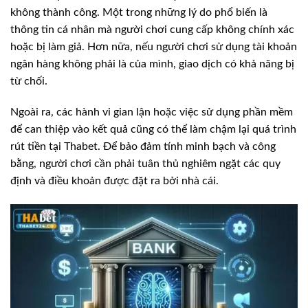
không thành công. Một trong những lý do phổ biến là
thông tin cá nhân mà người chơi cung cấp không chính xác
hoặc bị làm giả. Hơn nữa, nếu người chơi sử dụng tài khoản
ngân hàng không phải là của mình, giao dịch có khả năng bị
từ chối.
Ngoài ra, các hành vi gian lận hoặc việc sử dụng phần mềm
để can thiệp vào kết quả cũng có thể làm chậm lại quá trình
rút tiền tại Thabet. Để bảo đảm tính minh bạch và công
bằng, người chơi cần phải tuân thủ nghiêm ngặt các quy
định và điều khoản được đặt ra bởi nhà cái.