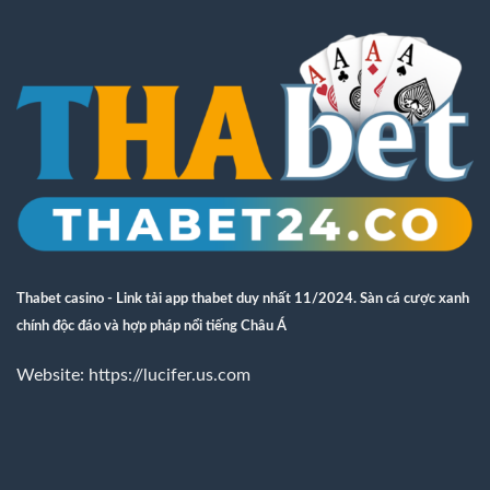
Thabet casino - Link tải app thabet duy nhất 11/2024. Sàn cá cược xanh
chính độc đáo và hợp pháp nổi tiếng Châu Á
Website:
https://lucifer.us.com