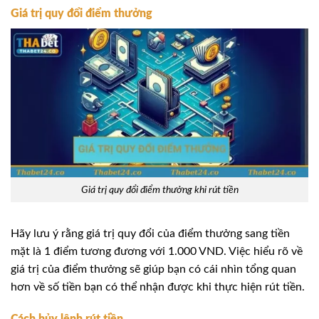
Giá trị quy đổi điểm thưởng
Giá trị quy đổi điểm thưởng khi rút tiền
Hãy lưu ý rằng giá trị quy đổi của điểm thưởng sang tiền
mặt là 1 điểm tương đương với 1.000 VND. Việc hiểu rõ về
giá trị của điểm thưởng sẽ giúp bạn có cái nhìn tổng quan
hơn về số tiền bạn có thể nhận được khi thực hiện rút tiền.