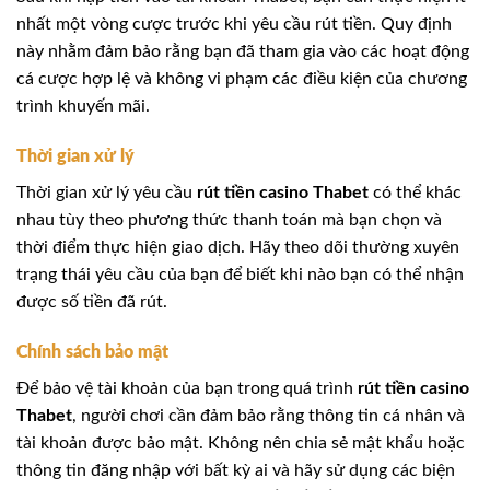
nhất một vòng cược trước khi yêu cầu rút tiền. Quy định
này nhằm đảm bảo rằng bạn đã tham gia vào các hoạt động
cá cược hợp lệ và không vi phạm các điều kiện của chương
trình khuyến mãi.
Thời gian xử lý
Thời gian xử lý yêu cầu
rút tiền casino Thabet
có thể khác
nhau tùy theo phương thức thanh toán mà bạn chọn và
thời điểm thực hiện giao dịch. Hãy theo dõi thường xuyên
trạng thái yêu cầu của bạn để biết khi nào bạn có thể nhận
được số tiền đã rút.
Chính sách bảo mật
Để bảo vệ tài khoản của bạn trong quá trình
rút tiền casino
Thabet
, người chơi cần đảm bảo rằng thông tin cá nhân và
tài khoản được bảo mật. Không nên chia sẻ mật khẩu hoặc
thông tin đăng nhập với bất kỳ ai và hãy sử dụng các biện